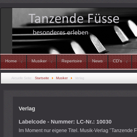
Home
Musiker
Repertoire
News
CD's
Aktuelle Seite:
Startseite
Musiker
Verlag
Verlag
Labelcode - Nummer: LC-Nr.: 10030
Im Moment nur eigene Titel. Musik-Verlag "Tanzende 