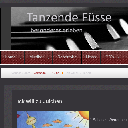
Home
Musiker
Repertoire
News
CD's
Aktuelle Seite:
Startseite
CD's
Ick will zu Julchen
Ick will zu Julchen
1.Schönes Wetter heut